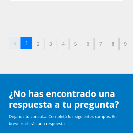
‹
1
2
3
4
5
6
7
8
9
¿No has encontrado una
respuesta a tu pregunta?
Dejanos tu consulta. Completá los siguientes campos. En
breve recibirás una respuesta.