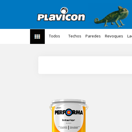
Todos
Techos
Paredes
Revoques
La