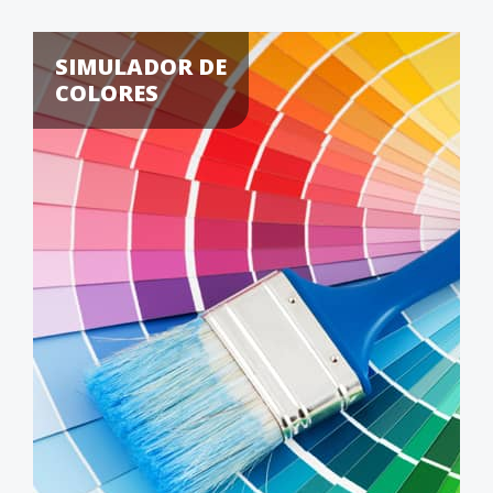
SIMULADOR DE
COLORES
CUÁN
NECES