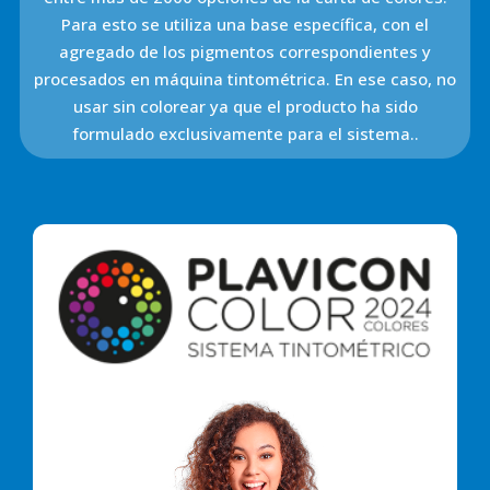
Para esto se utiliza una base específica, con el
agregado de los pigmentos correspondientes y
procesados en máquina tintométrica. En ese caso, no
usar sin colorear ya que el producto ha sido
formulado exclusivamente para el sistema..