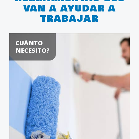
VAN A AYUDAR A
TRABAJAR
CUÁNTO
NECESITO?
DÓND
COMP