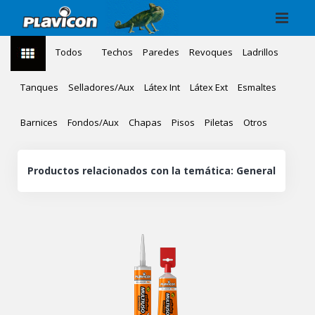
Todos
Techos
Paredes
Revoques
Ladrillos
Tanques
Selladores/Aux
Látex Int
Látex Ext
Esmaltes
Barnices
Fondos/Aux
Chapas
Pisos
Piletas
Otros
Productos relacionados con la temática: General