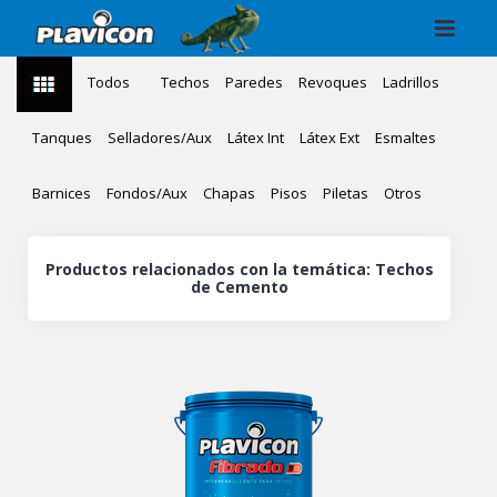
Todos
Techos
Paredes
Revoques
Ladrillos
Tanques
Selladores/Aux
Látex Int
Látex Ext
Esmaltes
Barnices
Fondos/Aux
Chapas
Pisos
Piletas
Otros
Productos relacionados con la temática: Techos
de Cemento